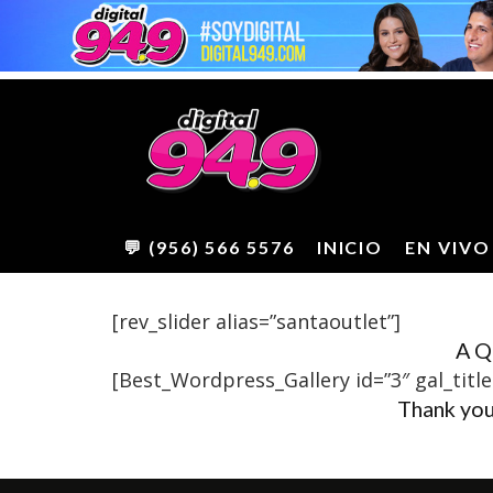
💬 (956) 566 5576
INICIO
EN VIVO
[rev_slider alias=”santaoutlet”]
A Q
[Best_Wordpress_Gallery id=”3″ gal_title
Thank you